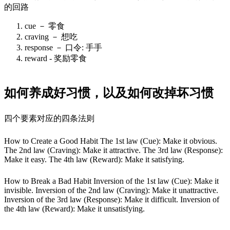
的回路
cue － 零食
craving － 想吃
response － 口令: 手手
reward - 奖励零食
如何养成好习惯，以及如何改掉坏习惯
四个要素对应的四条法则
How to Create a Good Habit The 1st law (Cue): Make it obvious.
The 2nd law (Craving): Make it attractive. The 3rd law (Response):
Make it easy. The 4th law (Reward): Make it satisfying.
How to Break a Bad Habit Inversion of the 1st law (Cue): Make it
invisible. Inversion of the 2nd law (Craving): Make it unattractive.
Inversion of the 3rd law (Response): Make it difficult. Inversion of
the 4th law (Reward): Make it unsatisfying.