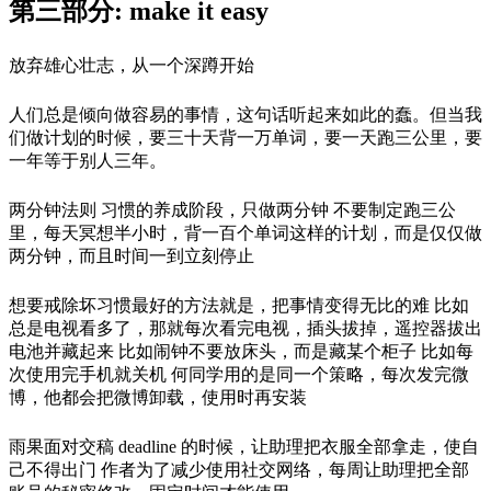
第三部分: make it easy
放弃雄心壮志，从一个深蹲开始
人们总是倾向做容易的事情，这句话听起来如此的蠢。但当我
们做计划的时候，要三十天背一万单词，要一天跑三公里，要
一年等于别人三年。
两分钟法则 习惯的养成阶段，只做两分钟 不要制定跑三公
里，每天冥想半小时，背一百个单词这样的计划，而是仅仅做
两分钟，而且时间一到立刻停止
想要戒除坏习惯最好的方法就是，把事情变得无比的难 比如
总是电视看多了，那就每次看完电视，插头拔掉，遥控器拔出
电池并藏起来 比如闹钟不要放床头，而是藏某个柜子 比如每
次使用完手机就关机 何同学用的是同一个策略，每次发完微
博，他都会把微博卸载，使用时再安装
雨果面对交稿 deadline 的时候，让助理把衣服全部拿走，使自
己不得出门 作者为了减少使用社交网络，每周让助理把全部