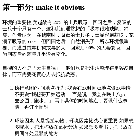
第一部分: make it obvious
环境的重要性 美越战有 20% 的士兵吸毒，回国之后，复吸的
士兵十个只有一个。这和我们通常想的「吸毒很难戒除」冲
突。作者认为，在越南时，吸毒的士兵多，毒品容易获取，充
满了吸毒的 cues，但回国之后，自然消失了，所以环境很重
要。而通过戒毒机构戒毒的人，回家后 90% 的人会复吸，因
为回家后的环境几乎没有变化。
自律的人不是「天生自律」，他们只是把生活整理得更容易自
律，而不需要花费心力去抵抗诱惑。
执行意图(时间地点行为) 我会在xx时间xx地点做xx事情
不要说“我想要开始运动”，而是说「我会在晚上八点，
去公园，跑步。」 写下具体的时间地点，要做什么事
情，再订个闹钟
环境因素 人是视觉动物，环境因素比决心更重要 如果想
多喝水，把水杯放在鼠标旁边 如果想多看书，把书放在
房间各处显眼的地方