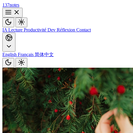
137notes
IA
Lecture
Productivité
Dev
Réflexion
Contact
English
Français
简体中文