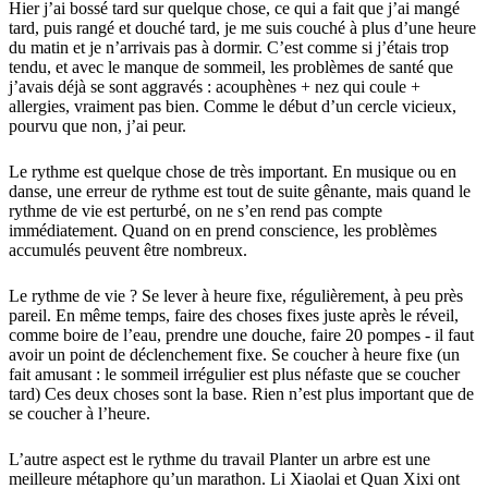
Hier j’ai bossé tard sur quelque chose, ce qui a fait que j’ai mangé
tard, puis rangé et douché tard, je me suis couché à plus d’une heure
du matin et je n’arrivais pas à dormir. C’est comme si j’étais trop
tendu, et avec le manque de sommeil, les problèmes de santé que
j’avais déjà se sont aggravés : acouphènes + nez qui coule +
allergies, vraiment pas bien. Comme le début d’un cercle vicieux,
pourvu que non, j’ai peur.
Le rythme est quelque chose de très important. En musique ou en
danse, une erreur de rythme est tout de suite gênante, mais quand le
rythme de vie est perturbé, on ne s’en rend pas compte
immédiatement. Quand on en prend conscience, les problèmes
accumulés peuvent être nombreux.
Le rythme de vie ? Se lever à heure fixe, régulièrement, à peu près
pareil. En même temps, faire des choses fixes juste après le réveil,
comme boire de l’eau, prendre une douche, faire 20 pompes - il faut
avoir un point de déclenchement fixe. Se coucher à heure fixe (un
fait amusant : le sommeil irrégulier est plus néfaste que se coucher
tard) Ces deux choses sont la base. Rien n’est plus important que de
se coucher à l’heure.
L’autre aspect est le rythme du travail Planter un arbre est une
meilleure métaphore qu’un marathon. Li Xiaolai et Quan Xixi ont