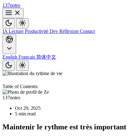
137notes
IA
Lecture
Productivité
Dev
Réflexion
Contact
English
Français
简体中文
Table of Contents:
137notes
Oct 29, 2025
5 min read
Maintenir le rythme est très important